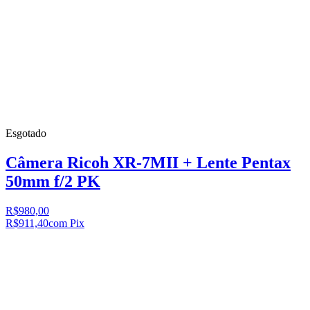
Esgotado
Câmera Ricoh XR-7MII + Lente Pentax
50mm f/2 PK
R$980,00
R$911,40
com Pix