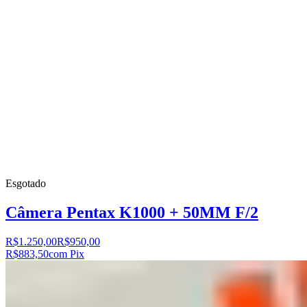
Esgotado
Câmera Pentax K1000 + 50MM F/2
R$1.250,00
R$950,00
R$883,50
com Pix