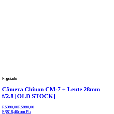
Esgotado
Câmera Chinon CM-7 + Lente 28mm
f/2.8 [OLD STOCK]
R$980,00
R$880,00
R$818,40
com Pix